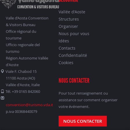
Vallée d'Aoste
Valle d’Aosta Convention
Structures
& Visitors Bureau
Organiser
Office régional du
Nous pour vous
tourisme
Idées
Ufficio regionale del
Contacts
turismo
Confidentialité
Région Autonome Vallée
Cookies
d'Aoste
Viale F. Chabod 15
11100 Aosta (AO)
NOUS CONTACTER
Vallée d'Aoste, Italie
Tél. +39 0165 842060
Pour tout renseignement ou
assistance sur comment organiser
convention@turismo.vda.it
votre événement.
p.iva 00368440079
NOUS CONTACTER