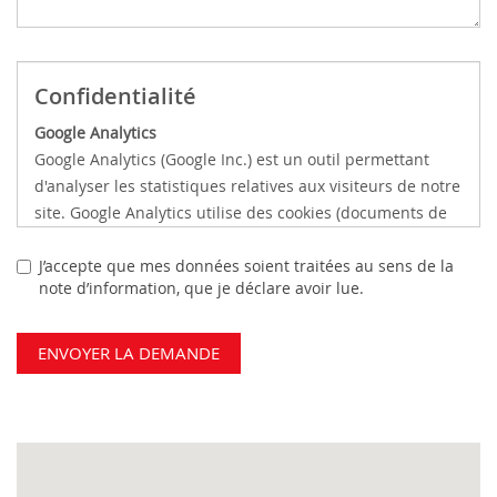
Confidentialité
Google Analytics
Google Analytics (Google Inc.) est un outil permettant
d'analyser les statistiques relatives aux visiteurs de notre
site. Google Analytics utilise des cookies (documents de
texte stockés dans l'ordinateur du visiteur) afin d'analyser
l'interaction de l'utilisateur sur le site et d'élaborer des
J’accepte que mes données soient traitées au sens de la
note d’information, que je déclare avoir lue.
rapports, lesquels sont ensuite partagés avec les autres
services développés par Google.
Google pourrait utiliser les informations recueillies pour
ENVOYER LA DEMANDE
personnaliser et contextualiser les annonces de son
réseau publicitaire ; ces informations sont stockées dans
les serveurs de Google aux Etats Unis.
Il est possible de désactiver les cookies dans les
paramètres du navigateur.