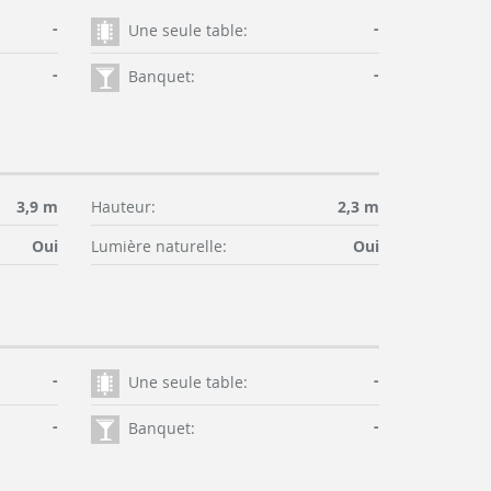
-
-
Une seule table:
-
-
Banquet:
3,9 m
Hauteur:
2,3 m
Oui
Lumière naturelle:
Oui
-
-
Une seule table:
-
-
Banquet: