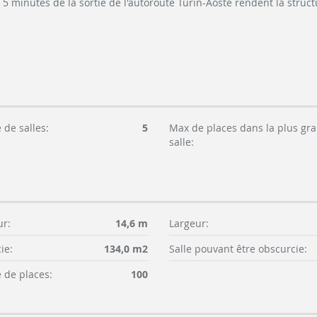
à 5 minutes de la sortie de l'autoroute Turin-Aoste rendent la stru
de salles:
5
Max de places dans la plus gr
salle:
r:
14,6 m
Largeur:
ie:
134,0 m2
Salle pouvant être obscurcie:
de places:
100