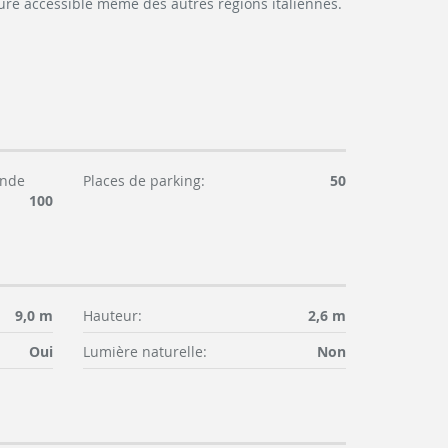
cture accessible même des autres régions italiennes.
ande
Places de parking:
50
100
9,0 m
Hauteur:
2,6 m
Oui
Lumière naturelle:
Non