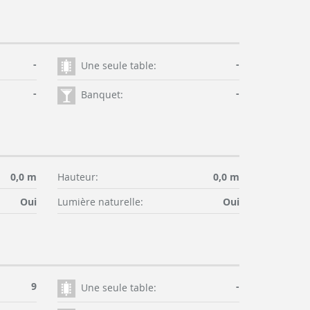
-
-
Une seule table:
-
-
Banquet:
0,0 m
Hauteur:
0,0 m
Oui
Lumière naturelle:
Oui
9
-
Une seule table: