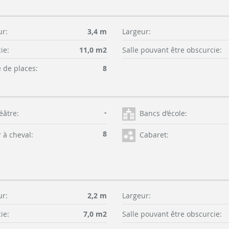
r:
3,4 m
Largeur:
ie:
11,0 m2
Salle pouvant être obscurcie:
de places:
8
-
éâtre:
Bancs d’école:
8
 à cheval:
Cabaret:
r:
2,2 m
Largeur:
ie:
7,0 m2
Salle pouvant être obscurcie: