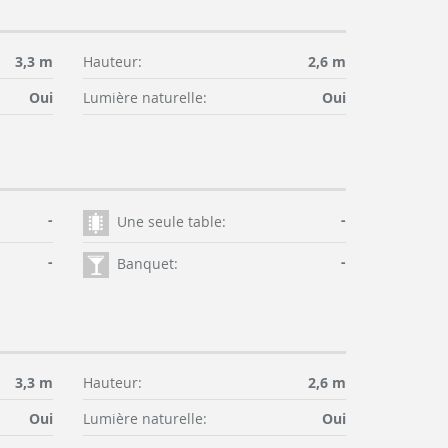
3,3 m
Hauteur:
2,6 m
Oui
Lumière naturelle:
Oui
-
-
Une seule table:
-
-
Banquet:
3,3 m
Hauteur:
2,6 m
Oui
Lumière naturelle:
Oui