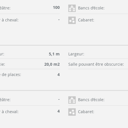
100
éâtre:
Bancs d’école:
-
 à cheval:
Cabaret:
r:
5,1 m
Largeur:
ie:
20,0 m2
Salle pouvant être obscurcie:
de places:
4
-
éâtre:
Bancs d’école:
4
 à cheval:
Cabaret: