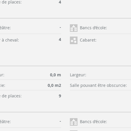
de places:
4
-
éâtre:
Bancs d’école:
4
 à cheval:
Cabaret:
r:
0,0 m
Largeur:
ie:
0,0 m2
Salle pouvant être obscurcie:
de places:
9
-
éâtre:
Bancs d’école: