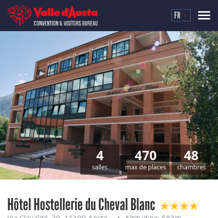
FR
4
470
48
salles
max de places
chambres
Hôtel Hostellerie du Cheval Blanc
Via Clavalité, 20, 11100 Aosta
Altitudine: 583m