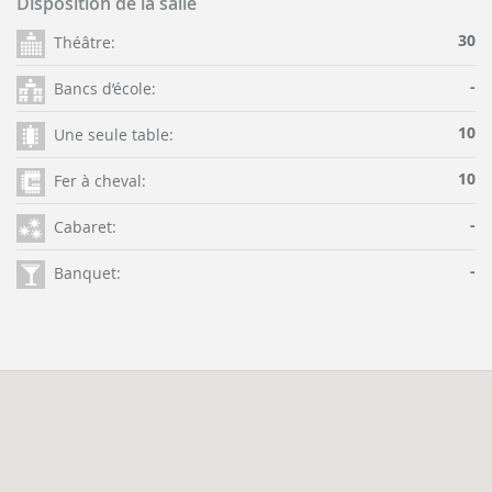
Disposition de la salle
30
Théâtre:
-
Bancs d’école:
10
Une seule table:
10
Fer à cheval:
-
Cabaret:
-
Banquet: