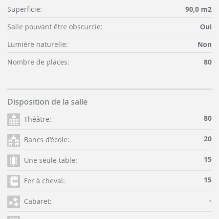
Superficie:
90,0 m2
Salle pouvant être obscurcie:
Oui
Lumière naturelle:
Non
Nombre de places:
80
Disposition de la salle
80
Théâtre:
20
Bancs d’école:
15
Une seule table:
15
Fer à cheval:
-
Cabaret: