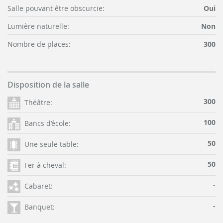
Salle pouvant être obscurcie:
Oui
Lumière naturelle:
Non
Nombre de places:
300
Disposition de la salle
300
Théâtre:
100
Bancs d’école:
50
Une seule table:
50
Fer à cheval:
-
Cabaret:
-
Banquet: