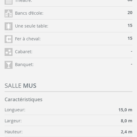
Théâtre:
20
Bancs d’école:
15
Une seule table:
15
Fer à cheval:
-
Cabaret:
-
Banquet:
SALLE
MUS
Caractéristiques
Longueur:
15,0 m
Largeur:
8,0 m
Hauteur:
2,4 m