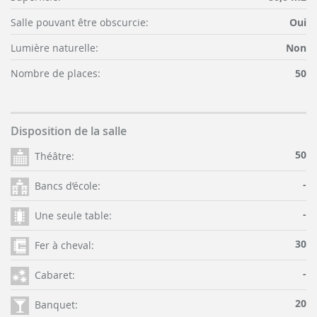
Salle pouvant être obscurcie:
Oui
Lumière naturelle:
Non
Nombre de places:
50
Disposition de la salle
50
Théâtre:
-
Bancs d’école:
-
Une seule table:
30
Fer à cheval:
-
Cabaret:
20
Banquet: