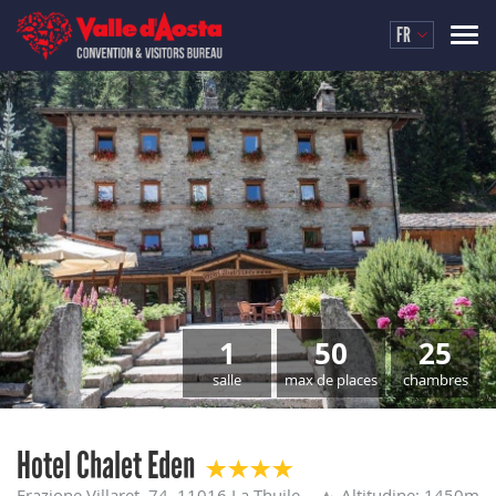
FR
1
50
25
salle
max de places
chambres
Hotel Chalet Eden
Frazione Villaret, 74, 11016 La Thuile
Altitudine: 1450m