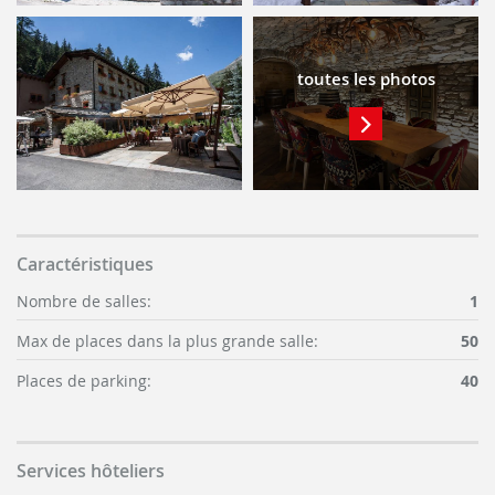
toutes les photos
Caractéristiques
Nombre de salles:
1
Max de places dans la plus grande salle:
50
Places de parking:
40
Services hôteliers