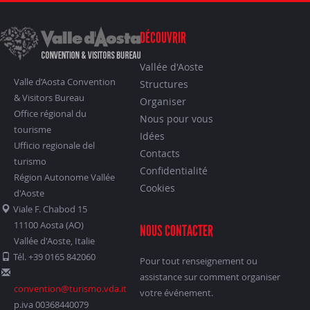
DÉCOUVRIR
Vallée d'Aoste
Valle d’Aosta Convention
Structures
& Visitors Bureau
Organiser
Office régional du
Nous pour vous
tourisme
Idées
Ufficio regionale del
Contacts
turismo
Confidentialité
Région Autonome Vallée
Cookies
d'Aoste
Viale F. Chabod 15
11100 Aosta (AO)
NOUS CONTACTER
Vallée d'Aoste, Italie
Tél. +39 0165 842060
Pour tout renseignement ou
assistance sur comment organiser
convention@turismo.vda.it
votre événement.
p.iva 00368440079