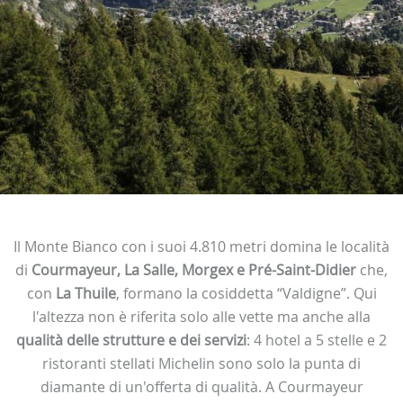
Il Monte Bianco con i suoi 4.810 metri domina le località
di
Courmayeur, La Salle, Morgex e Pré-Saint-Didier
che,
con
La Thuile
, formano la cosiddetta “Valdigne”. Qui
l'altezza non è riferita solo alle vette ma anche alla
qualità delle strutture e dei servizi
: 4 hotel a 5 stelle e 2
ristoranti stellati Michelin sono solo la punta di
diamante di un'offerta di qualità. A Courmayeur