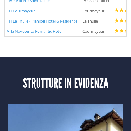
Terme di Pré-Saint-Didier
Pré-Saint-Didier
TH Courmayeur
Courmayeur
TH La Thuile - Planibel Hotel & Residence
La Thuile
Villa Novecento Romantic Hotel
Courmayeur
STRUTTURE IN EVIDENZA