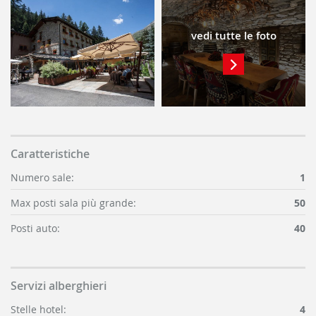
vedi tutte le foto
Caratteristiche
Numero sale:
1
Max posti sala più grande:
50
Posti auto:
40
Servizi alberghieri
Stelle hotel:
4