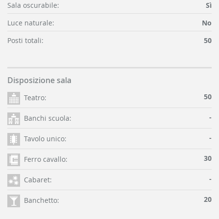
Sala oscurabile:
Sì
Luce naturale:
No
Posti totali:
50
Disposizione sala
50
Teatro:
-
Banchi scuola:
-
Tavolo unico:
30
Ferro cavallo:
-
Cabaret:
20
Banchetto: