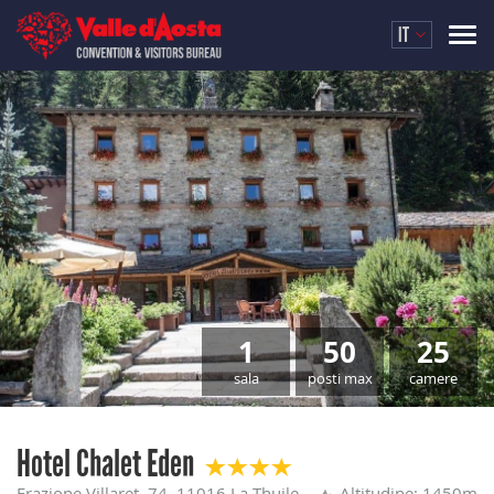
IT
1
50
25
sala
posti max
camere
Hotel Chalet Eden
Frazione Villaret, 74, 11016 La Thuile
Altitudine: 1450m