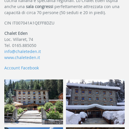
cucina italiana e specialità regionali. Lo Chalet Eden ospita
anche una
sala congressi
perfettamente attrezzata con una
capacità di circa 70 persone (50 seduti e 20 in piedi).
CIN IT007041A1QEFF8DZU
Chalet Eden
Loc. Villaret, 74
Tel. 0165.885050
info@chaleteden.it
www.chaleteden.it
Account Facebook