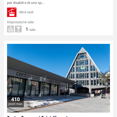
per disabili e di uno sp...
Altre sedi
Disposizione sale:
1
sala
410
posti max