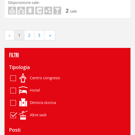
Disposizione sale:
2
sale
«
1
2
3
»
FILTRI
Tipologia
Centro congressi
Hotel
Dimora storica
Altre sedi
Posti