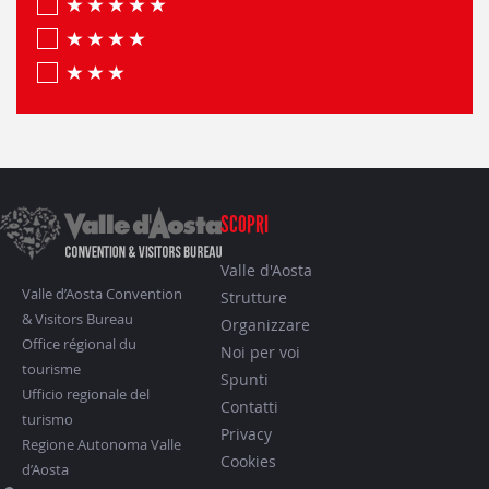
SCOPRI
Valle d'Aosta
Valle d’Aosta Convention
Strutture
& Visitors Bureau
Organizzare
Office régional du
Noi per voi
tourisme
Spunti
Ufficio regionale del
Contatti
turismo
Privacy
Regione Autonoma Valle
Cookies
d’Aosta