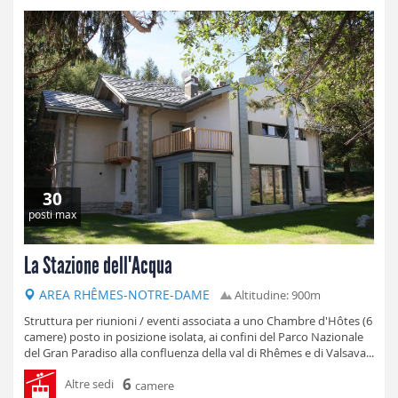
30
posti max
La Stazione dell'Acqua
AREA RHÊMES-NOTRE-DAME
Altitudine: 900m
Struttura per riunioni / eventi associata a uno Chambre d'Hôtes (6
camere) posto in posizione isolata, ai confini del Parco Nazionale
del Gran Paradiso alla confluenza della val di Rhêmes e di Valsava...
6
Altre sedi
camere