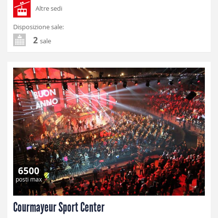
Altre sedi
Disposizione sale:
2
sale
6500
posti max
Courmayeur Sport Center