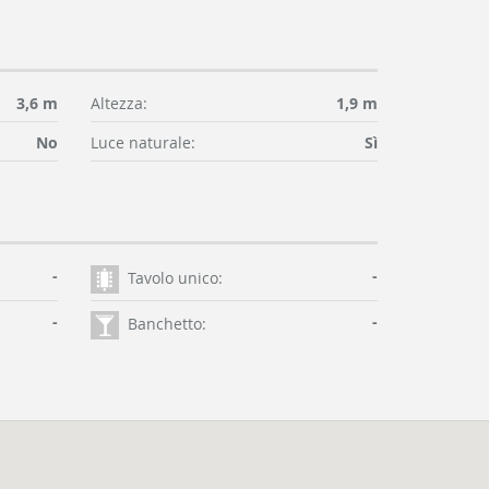
3,6 m
Altezza:
1,9 m
No
Luce naturale:
Sì
-
-
Tavolo unico:
-
-
Banchetto: