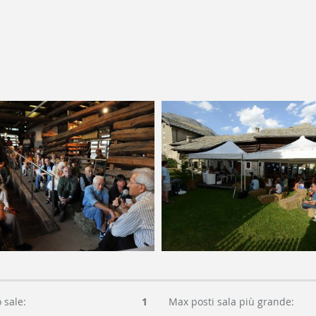
sale:
1
Max posti sala più grande: