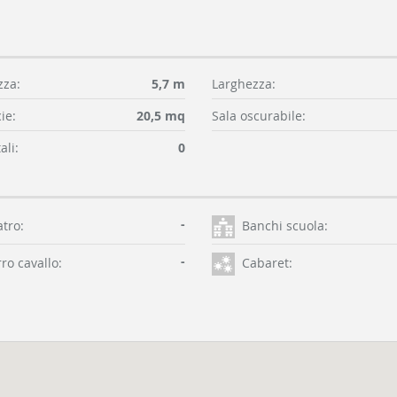
za:
5,7 m
Larghezza:
ie:
20,5 mq
Sala oscurabile:
ali:
0
-
atro:
Banchi scuola:
-
ro cavallo:
Cabaret: