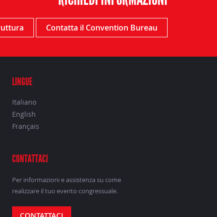
truttura
Contatta il Convention Bureau
LINGUE
Italiano
English
Français
CONTATTACI
Per informazioni e assistenza su come
realizzare il tuo evento congressuale.
CONTATTACI