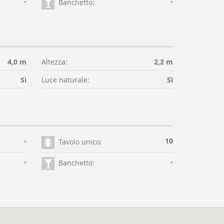
-
-
Banchetto:
4,0 m
Altezza:
2,2 m
Sì
Luce naturale:
Sì
-
10
Tavolo unico:
-
-
Banchetto: