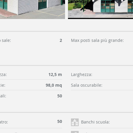
sale:
2
Max posti sala più grande:
za:
12,5 m
Larghezza:
ie:
98,0 mq
Sala oscurabile:
ali:
50
50
atro:
Banchi scuola: