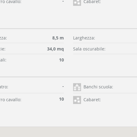
-
ro cavallo:
Cabaret:
za:
8,5 m
Larghezza:
ie:
34,0 mq
Sala oscurabile:
ali:
10
-
atro:
Banchi scuola:
10
ro cavallo:
Cabaret: