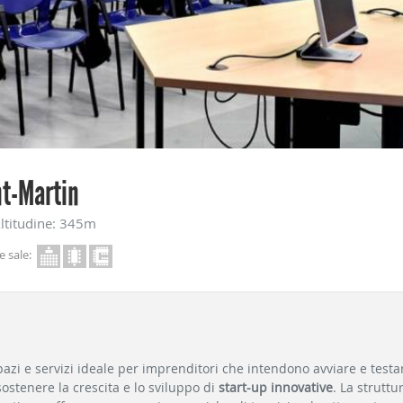
nt-Martin
ltitudine: 345m
e sale:
azi e servizi ideale per imprenditori che intendono avviare e testare
stenere la crescita e lo sviluppo di
start-up innovative
. La strutt