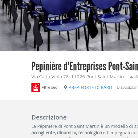
Pepinière d'Entreprises Pont-Sai
Via Carlo Viola 78, 11026 Pont-Saint-Martin
A
Altre sedi
AREA FORTE DI BARD
Disposizion
Descrizione
La Pépinière di Pont Saint Martin è un modello di sp
accogliente, dinamico, tecnologico
ed impegnato a so