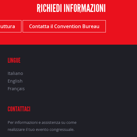
RICHIEDI INFORMAZIONI
truttura
Contatta il Convention Bureau
LINGUE
Italiano
English
Français
CONTATTACI
Per informazioni e assistenza su come
realizzare il tuo evento congressuale.