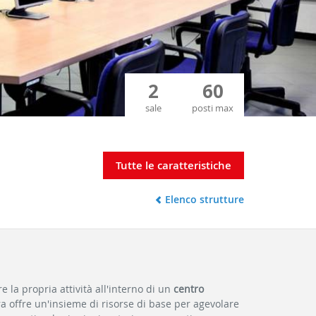
2
60
sale
posti max
Tutte le caratteristiche
Elenco strutture
 la propria attività all'interno di un
centro
ura offre un'insieme di risorse di base per agevolare