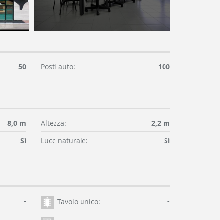
50
Posti auto:
100
8,0 m
Altezza:
2,2 m
Sì
Luce naturale:
Sì
-
-
Tavolo unico: