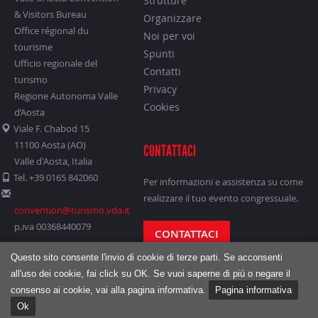
Strutture
& Visitors Bureau
Organizzare
Office régional du
Noi per voi
tourisme
Spunti
Ufficio regionale del
Contatti
turismo
Privacy
Regione Autonoma Valle
Cookies
d’Aosta
Viale F. Chabod 15
11100 Aosta (AO)
CONTATTACI
Valle d'Aosta, Italia
Tel. +39 0165 842060
Per informazioni e assistenza su come
realizzare il tuo evento congressuale.
convention@turismo.vda.it
p.iva 00368440079
CONTATTACI
Questo sito consente l'invio di cookie di terze parti. Se acconsenti
all'uso dei cookie, fai click su OK. Se vuoi saperne di piú o negare il
consenso ai cookie, vai alla pagina informativa.
Pagina informativa
Ok