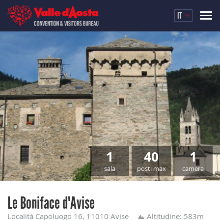
IT
1
40
1
sala
posti max
camera
Le Boniface d'Avise
Località Capoluogo 16, 11010 Avise
Altitudine: 583m