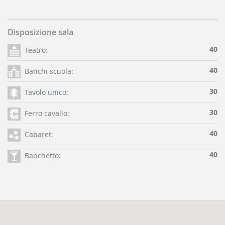
Disposizione sala
40
Teatro:
40
Banchi scuola:
30
Tavolo unico:
30
Ferro cavallo:
40
Cabaret:
40
Banchetto: