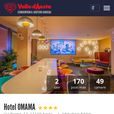
IT
2
170
49
sale
posti max
camere
Hotel OMAMA
Via Torino, 14, 11100 Aosta
Altitudine: 583m