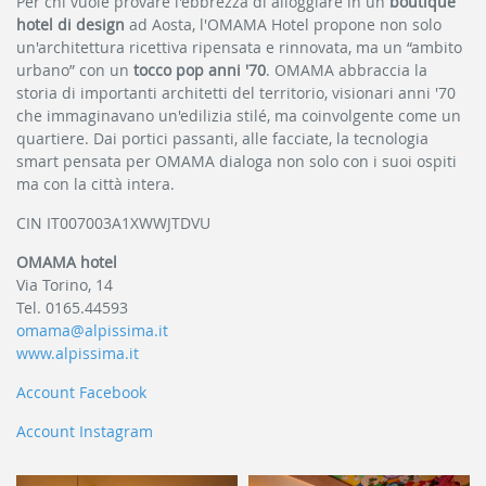
Per chi vuole provare l'ebbrezza di alloggiare in un
boutique
hotel di design
ad Aosta, l'OMAMA Hotel propone non solo
un'architettura ricettiva ripensata e rinnovata, ma un “ambito
urbano” con un
tocco pop anni '70
. OMAMA abbraccia la
storia di importanti architetti del territorio, visionari anni '70
che immaginavano un'edilizia stilé, ma coinvolgente come un
quartiere. Dai portici passanti, alle facciate, la tecnologia
smart pensata per OMAMA dialoga non solo con i suoi ospiti
ma con la città intera.
CIN IT007003A1XWWJTDVU
OMAMA hotel
Via Torino, 14
Tel. 0165.44593
omama@alpissima.it
www.alpissima.it
Account Facebook
Account Instagram