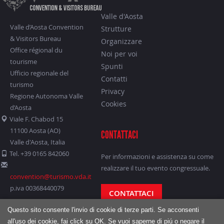
Valle d'Aosta
Valle d’Aosta Convention
Strutture
& Visitors Bureau
Organizzare
Office régional du
Noi per voi
tourisme
Spunti
Ufficio regionale del
Contatti
turismo
Privacy
Regione Autonoma Valle
Cookies
d’Aosta
Viale F. Chabod 15
11100 Aosta (AO)
CONTATTACI
Valle d'Aosta, Italia
Tel. +39 0165 842060
Per informazioni e assistenza su come
realizzare il tuo evento congressuale.
convention@turismo.vda.it
p.iva 00368440079
CONTATTACI
Questo sito consente l'invio di cookie di terze parti. Se acconsenti
all'uso dei cookie, fai click su OK. Se vuoi saperne di piú o negare il