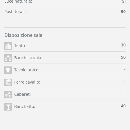
Luce naturale:
Sì
Posti totali:
50
Disposizione sala
30
Teatro:
50
Banchi scuola:
-
Tavolo unico:
-
Ferro cavallo:
-
Cabaret:
40
Banchetto: