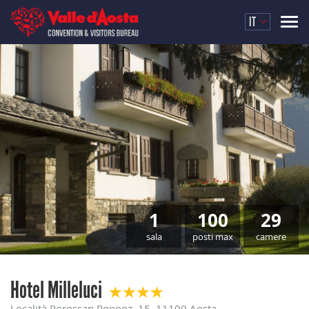
IT
1
100
29
sala
posti max
camere
Hotel Milleluci
Località Porossan Roppoz, 15, 11100 Aosta