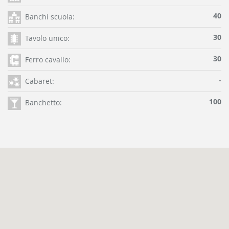
40
Banchi scuola:
30
Tavolo unico:
30
Ferro cavallo:
-
Cabaret:
100
Banchetto: