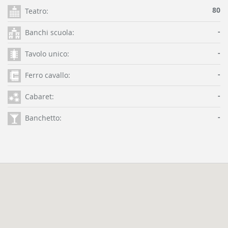
80
Teatro:
-
Banchi scuola:
-
Tavolo unico:
-
Ferro cavallo:
-
Cabaret:
-
Banchetto: