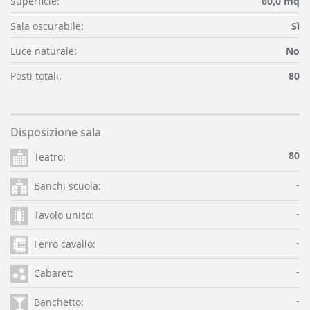
Superficie:
60,0 mq
Sala oscurabile:
Sì
Luce naturale:
No
Posti totali:
80
Disposizione sala
80
Teatro:
-
Banchi scuola:
-
Tavolo unico:
-
Ferro cavallo:
-
Cabaret:
-
Banchetto: