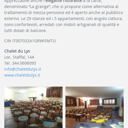
Apprezzabile anche l'
elegante ristorante
à la carte,
denominato “La grange”, che si propone come alternativa al
trattamento di mezza pensione ed è aperto anche al pubblico
esterno. Le 29 stanze ed i 5 appartamenti, con angolo cottura,
sono confortevoli, arredati con mobili artigianali di qualità e
tutti dotati di balcone.
CIN IT007032A1GRWISMTU
Chalet du Lys
Loc. Staffal, 14A
Tel. 344.0606093
info@chaletdulys.it
www.chaletdulys.it