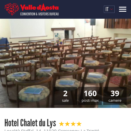
IT
2
160
39
sale
posti max
camere
Hotel Chalet du Lys
Località Staffal, 14, 11020 Gressoney-La-Trinité