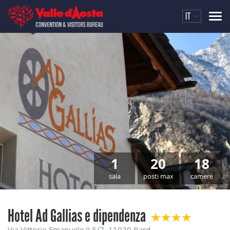
IT
1
20
18
sala
posti max
camere
Hotel Ad Gallias e dipendenza
Via Vittorio Emanuele II 5/7, 11020 Bard