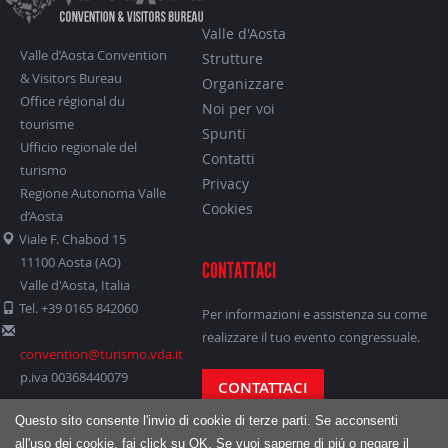
Valle d'Aosta
Valle d’Aosta Convention
Strutture
& Visitors Bureau
Organizzare
Office régional du
Noi per voi
tourisme
Spunti
Ufficio regionale del
Contatti
turismo
Privacy
Regione Autonoma Valle
Cookies
d’Aosta
Viale F. Chabod 15
11100 Aosta (AO)
CONTATTACI
Valle d'Aosta, Italia
Tel. +39 0165 842060
Per informazioni e assistenza su come
realizzare il tuo evento congressuale.
convention@turismo.vda.it
p.iva 00368440079
CONTATTACI
Questo sito consente l'invio di cookie di terze parti. Se acconsenti
all'uso dei cookie, fai click su OK. Se vuoi saperne di piú o negare il