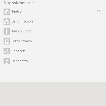
Disposizione sala
150
Teatro:
-
Banchi scuola:
-
Tavolo unico:
-
Ferro cavallo:
-
Cabaret:
-
Banchetto: