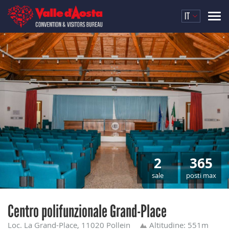
IT
2
365
sale
posti max
Centro polifunzionale Grand-Place
Loc. La Grand-Place, 11020 Pollein
Altitudine: 551m