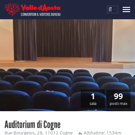
IT
1
99
sala
posti max
Auditorium di Cogne
Rue Bourgeois, 28, 11012 Cogne
Altitudine: 1534m