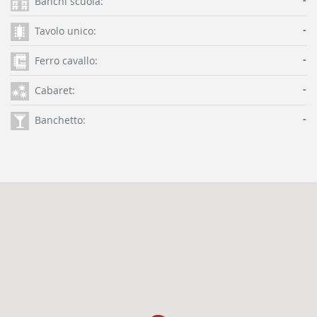
Banchi scuola:
-
Tavolo unico:
-
Ferro cavallo:
-
Cabaret:
-
Banchetto: