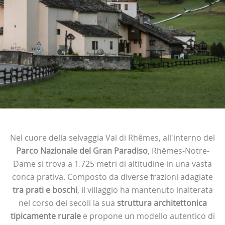
Nel cuore della selvaggia Val di Rhêmes, all'interno del
Parco Nazionale del Gran Paradiso
, Rhêmes-Notre-
Dame si trova a 1.725 metri di altitudine in una vasta
conca prativa. Composto da diverse frazioni adagiate
tra prati e boschi
, il villaggio ha mantenuto inalterata
nel corso dei secoli la sua
struttura architettonica
tipicamente rurale
e propone un modello autentico di